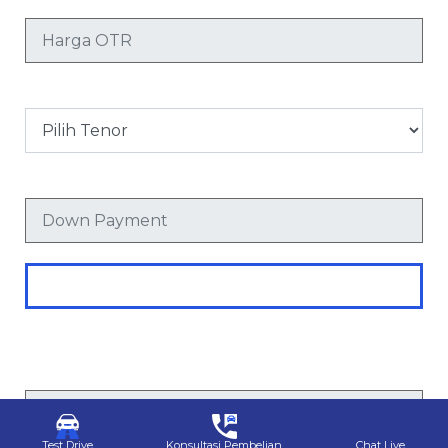
Harga OTR
Tenor
Down Payment
Hitung
Perhitungan merupakan simulasi dan bukan merupakan harga
final.
Cicilan Perbulan
Test Drive
Konsultasi Pembelian
Chat Live