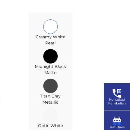
Creamy White
Pearl
Midnight Black
Matte
Titan Gray
Konsultasi
Metallic
Pembelian
Optic White
Test Drive