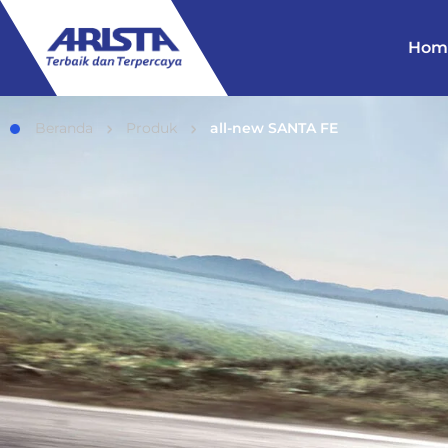
Hom
Beranda
Produk
all-new SANTA FE