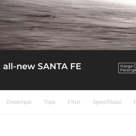
all-new SANTA FE
Harga 
Palang
Deskripsi
Tipe
Fitur
Spesifikasi