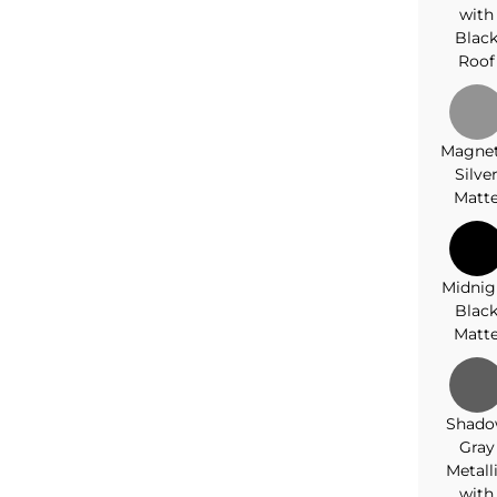
with
Blac
Roof
Magnet
Silve
Matt
Midnig
Blac
Matt
Shad
Gray
Metall
with